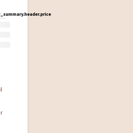
_summary.header.price
il
r