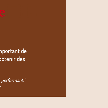
e
🇫🇷
important de
obtenir des
ès performant.
"
.