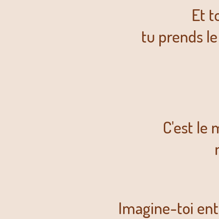
Et t
tu prends le
C'est le
Imagine-toi ent