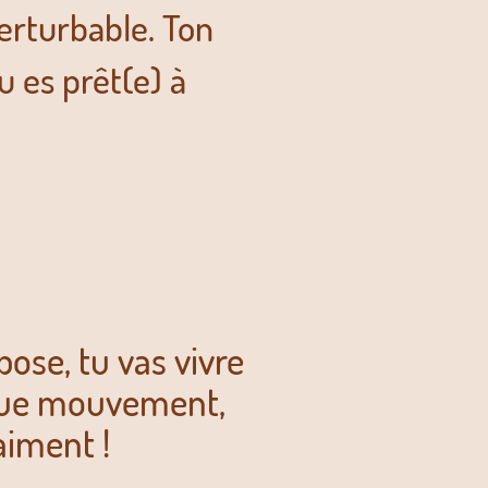
erturbable. Ton
tu es prêt(e) à
pose, tu vas vivre
que mouvement,
aiment !