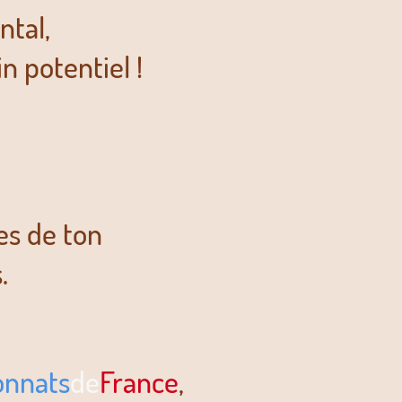
ntal,
n potentiel !
es de ton
.
nnats
de
France
,