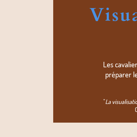
Visua
Les cavalie
préparer l
"
La visualisat